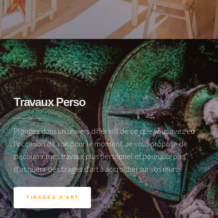
Travaux Perso
Plongez dans un univers différent de ce que vous avez eu
l'occasion de voir pour le moment. Je vous propose de
découvrir mes travaux plus personnel et pourquoi pas,
d'acquérir des tirages d'art à accrocher sur vos murs.
TIRAGES D'ART