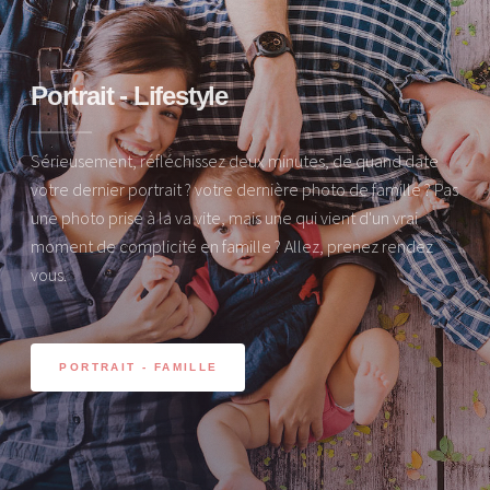
Portrait - Lifestyle
Sérieusement, réfléchissez deux minutes, de quand date
votre dernier portrait ? votre dernière photo de famille ? Pas
une photo prise à la va vite, mais une qui vient d'un vrai
moment de complicité en famille ? Allez, prenez rendez
vous.
PORTRAIT - FAMILLE