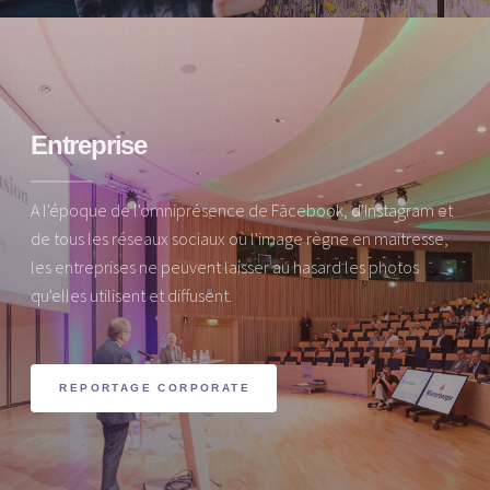
Entreprise
A l'époque de l'omniprésence de Facebook, d'Instagram et
de tous les réseaux sociaux où l'image règne en maitresse,
les entreprises ne peuvent laisser au hasard les photos
qu'elles utilisent et diffusent.
REPORTAGE CORPORATE